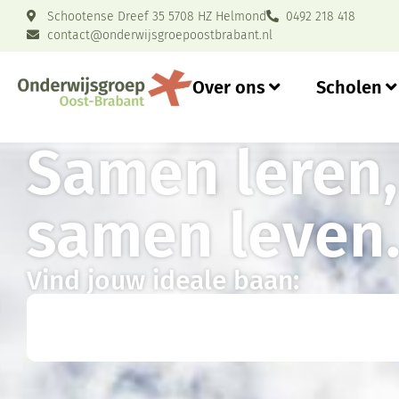
Schootense Dreef 35 5708 HZ Helmond
0492 218 418
contact@onderwijsgroepoostbrabant.nl
Over ons
Scholen
Samen leren
samen leven
Vind jouw ideale baan: