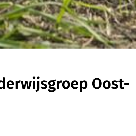
derwijsgroep Oost-
Onderdeel van
Onderwijsgroep
Oost-Brabant