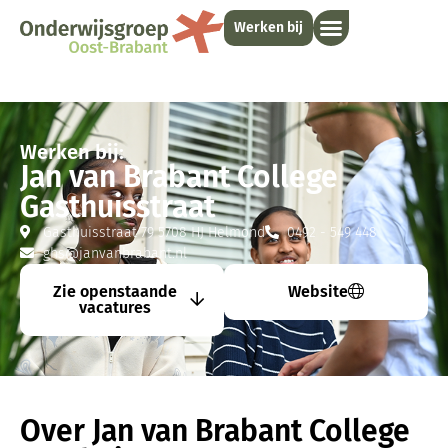
Werken bij
Werken bij:
Jan van Brabant College
Gasthuisstraat
Gasthuisstraat 79 5708 HJ Helmond
0492 - 549 448
ghs@janvanbrabant.nl
Zie openstaande
Website
vacatures
Over Jan van Brabant College