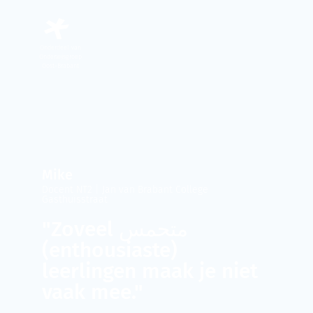
Onderdeel van
Onderwijsgroep
Oost-Brabant
Mike
Docent NT2 | Jan van Brabant College
Gasthuisstraat
"Zoveel متحمس
(enthousiaste)
leerlingen maak je niet
vaak mee."