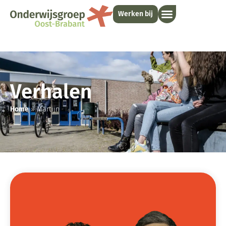
Werken bij
Verhalen
Home
»
Martijn