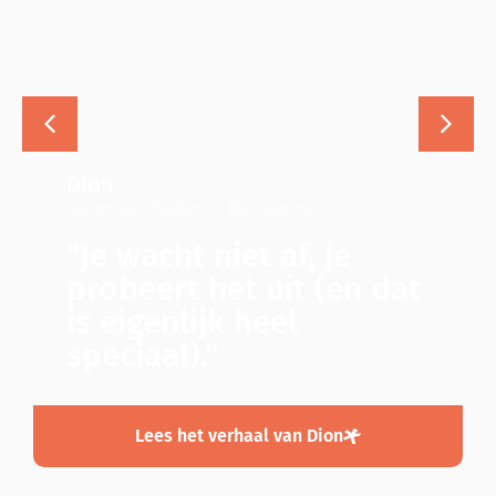
Mike
Docent NT2 | Jan van Brabant College
Gasthuisstraat
"Zoveel متحمس
t
(enthousiaste)
leerlingen maak je niet
vaak mee."
Lees het verhaal van Mike