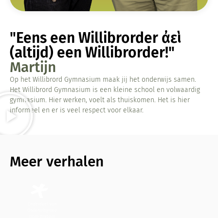
"Eens een Willibrorder ἀεὶ
(altijd) een Willibrorder!"
Martijn
Op het Willibrord Gymnasium maak jij het onderwijs samen.
Het Willibrord Gymnasium is een kleine school en volwaardig
gymnasium. Hier werken, voelt als thuiskomen. Het is hier
informeel en er is veel respect voor elkaar.
Meer verhalen
Onderdeel van
Onderwijsgroep
Oost-Brabant