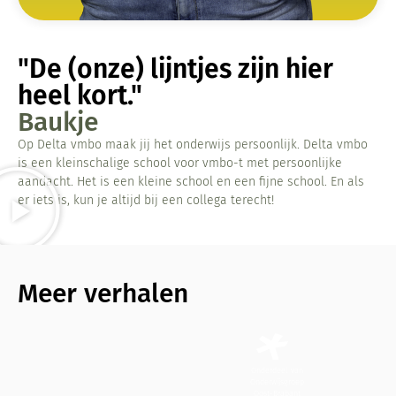
"De (onze) lijntjes zijn hier
heel kort."
Baukje
Op Delta vmbo maak jij het onderwijs persoonlijk. Delta vmbo
is een kleinschalige school voor vmbo-t met persoonlijke
aandacht. Het is een kleine school en een fijne school. En als
er iets is, kun je altijd bij een collega terecht!
Meer verhalen
Onderdeel van
Onderwijsgroep
Oost-Brabant