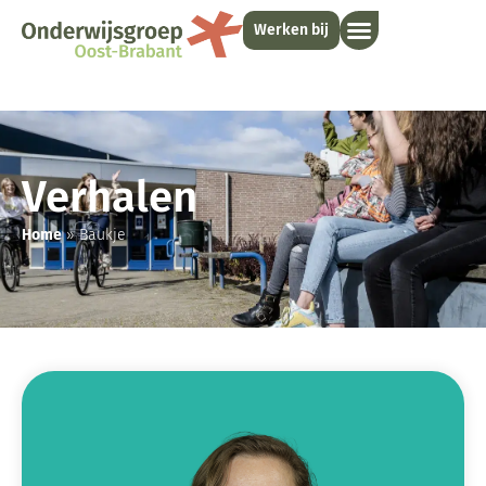
Werken bij
Verhalen
Home
»
Baukje