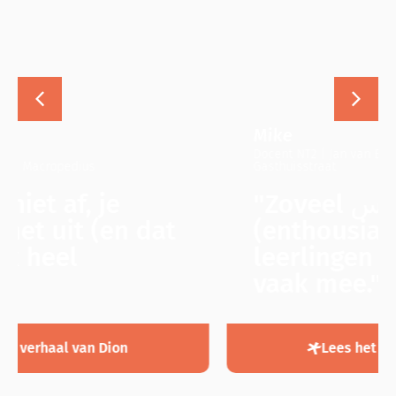
Mike
Docent NT2 | Jan van Brabant College
Gasthuisstraat
"Zoveel متحمس
(enthousiaste)
leerlingen maak je niet
vaak mee."
Lees het verhaal van Mike