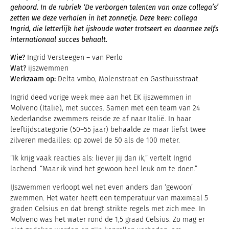
gehoord. In de rubriek ‘De verborgen talenten van onze collega’s’
zetten we deze verhalen in het zonnetje. Deze keer: collega
Ingrid, die letterlijk het ijskoude water trotseert en daarmee zelfs
internationaal succes behaalt.
Wie?
Ingrid Versteegen – van Perlo
Wat?
ijszwemmen
Werkzaam op:
Delta vmbo, Molenstraat en Gasthuisstraat.
Ingrid deed vorige week mee aan het EK ijszwemmen in
Molveno (Italië), met succes. Samen met een team van 24
Nederlandse zwemmers reisde ze af naar Italië. In haar
leeftijdscategorie (50–55 jaar) behaalde ze maar liefst twee
zilveren medailles: op zowel de 50 als de 100 meter.
“Ik krijg vaak reacties als: liever jij dan ik,” vertelt Ingrid
lachend. “Maar ik vind het gewoon heel leuk om te doen.”
IJszwemmen verloopt wel net even anders dan ‘gewoon’
zwemmen. Het water heeft een temperatuur van maximaal 5
graden Celsius en dat brengt strikte regels met zich mee. In
Molveno was het water rond de 1,5 graad Celsius. Zo mag er