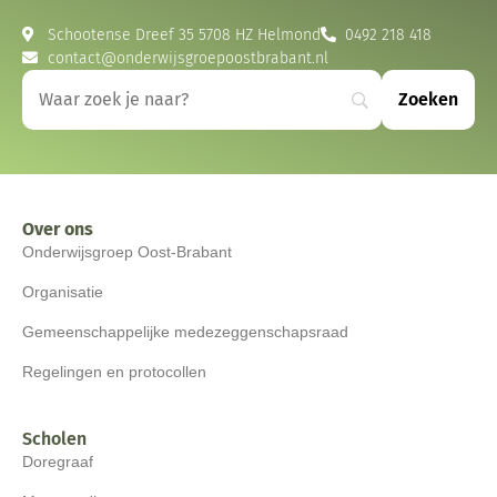
Schootense Dreef 35 5708 HZ Helmond
0492 218 418
contact@onderwijsgroepoostbrabant.nl
Over ons
Onderwijsgroep Oost-Brabant
Organisatie
Gemeenschappelijke medezeggenschapsraad
Regelingen en protocollen
Scholen
Doregraaf