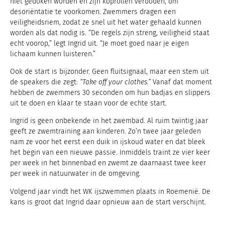
niet gedoken worden en zijn koprollen verboden, om
desoriëntatie te voorkomen. Zwemmers dragen een
veiligheidsriem, zodat ze snel uit het water gehaald kunnen
worden als dat nodig is. “De regels zijn streng, veiligheid staat
echt voorop,” legt Ingrid uit. “Je moet goed naar je eigen
lichaam kunnen luisteren.”
Ook de start is bijzonder. Geen fluitsignaal, maar een stem uit
de speakers die zegt:
“Take off your clothes.”
Vanaf dat moment
hebben de zwemmers 30 seconden om hun badjas en slippers
uit te doen en klaar te staan voor de echte start.
Ingrid is geen onbekende in het zwembad. Al ruim twintig jaar
geeft ze zwemtraining aan kinderen. Zo’n twee jaar geleden
nam ze voor het eerst een duik in ijskoud water en dat bleek
het begin van een nieuwe passie. Inmiddels traint ze vier keer
per week in het binnenbad en zwemt ze daarnaast twee keer
per week in natuurwater in de omgeving.
Volgend jaar vindt het WK ijszwemmen plaats in Roemenië. De
kans is groot dat Ingrid daar opnieuw aan de start verschijnt.