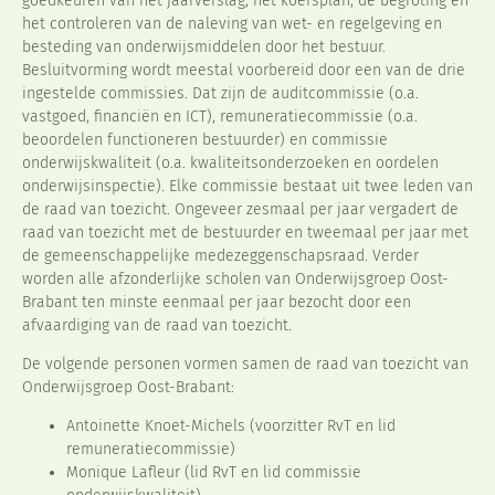
goedkeuren van het jaarverslag, het koersplan, de begroting én
het controleren van de naleving van wet- en regelgeving en
besteding van onderwijsmiddelen door het bestuur.
Besluitvorming wordt meestal voorbereid door een van de drie
ingestelde commissies. Dat zijn de auditcommissie (o.a.
vastgoed, financiën en ICT), remuneratiecommissie (o.a.
beoordelen functioneren bestuurder) en commissie
onderwijskwaliteit (o.a. kwaliteitsonderzoeken en oordelen
onderwijsinspectie). Elke commissie bestaat uit twee leden van
de raad van toezicht. Ongeveer zesmaal per jaar vergadert de
raad van toezicht met de bestuurder en tweemaal per jaar met
de gemeenschappelijke medezeggenschapsraad. Verder
worden alle afzonderlijke scholen van Onderwijsgroep Oost-
Brabant ten minste eenmaal per jaar bezocht door een
afvaardiging van de raad van toezicht.
De volgende personen vormen samen de raad van toezicht van
Onderwijsgroep Oost-Brabant:
Antoinette Knoet-Michels (voorzitter RvT en lid
remuneratiecommissie)
Monique Lafleur (lid RvT en lid commissie