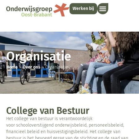
Werken bij
Organisatie
Home
»
Over ons
»
Organisatie
College van Bestuur
Het college van bestuur is verantwoordelijk
voor schooloverstijgend onderwijsbeleid, personeelsbeleid,
financieel beleid en huisvestigingsbeleid. Het college van
bestuur is het bevoegd gezag van de stichting en de raad van