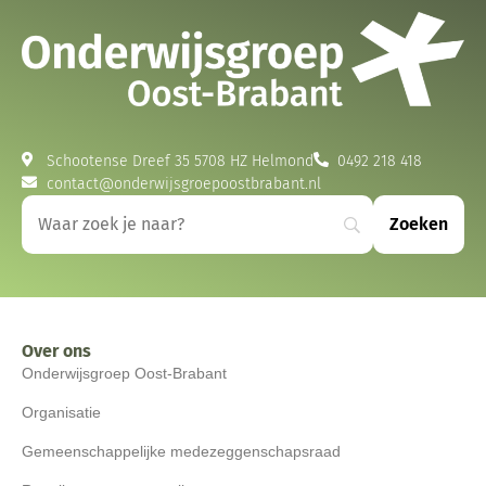
Schootense Dreef 35 5708 HZ Helmond
0492 218 418
contact@onderwijsgroepoostbrabant.nl
Over ons
Onderwijsgroep Oost-Brabant
Organisatie
Gemeenschappelijke medezeggenschapsraad