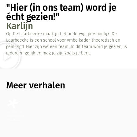
"Hier (in ons team) word je
écht gezien!"
Karlijn
Op De Laarbeecke maak jij het onderwijs persoonlijk. De
Laarbeecke is een school voor vmbo kader, theoretisch en
gemengd. Hier zijn we één team. In dit team word je gezien, is
iedereen gelijk en mag je zijn zoals je bent.
Meer verhalen
Onderdeel van
Onderwijsgroep
Oost-Brabant