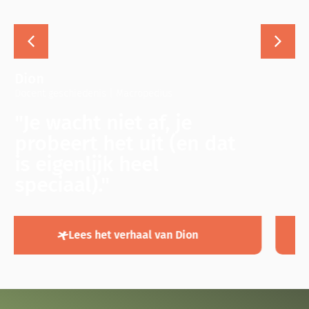
Mike
Docent NT2 | Jan van Brabant College
Gasthuisstraat
"Zoveel متحمس
(enthousiaste)
leerlingen maak je niet
vaak mee."
Lees het verhaal van Mike