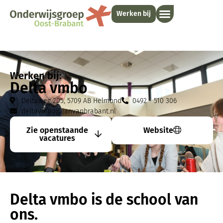
Werken bij
Werken bij:
Delta vmbo
Deltaweg 205, 5709 AB Helmond
0492 - 510 306
deltavmbo@janvanbrabant.nl
Zie openstaande
Website
vacatures
Delta vmbo is de school van
ons.