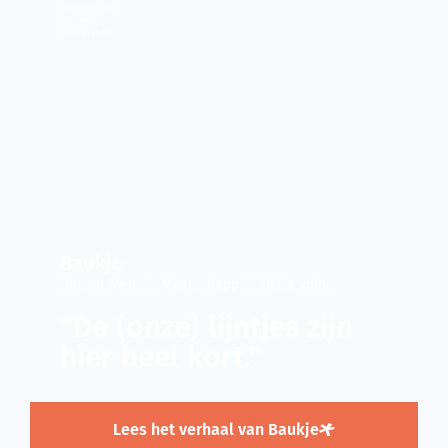
Onderdeel van
Onderwijsgroep
Oost-Brabant
Baukje
Docent Mens & Maatschappij | Delta vmbo
"De (onze) lijntjes zijn
hier heel kort."
Lees het verhaal van Baukje