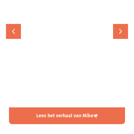
Mike
Docent NT2 | Jan van Brabant College
Gasthuisstraat
"Zoveel متحمس
(enthousiaste)
leerlingen maak je niet
vaak mee."
Lees het verhaal van Mike