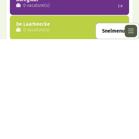
0 vacature(s)
De Laarbeecke
0 vacature(s)
Snelmenu
Macropedius
0 vacature(s)
Delta vmbo
1 vacature(s)
Willibrord Gymnasium
1 vacature(s)
Zie alle vacatures