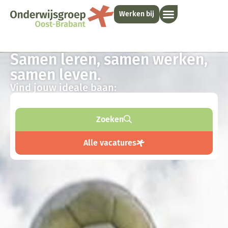
Werken bij
Samen leren, samen werken,
samen leven.
Vind jouw ideale baan:
Zoeken
Alle vacatures