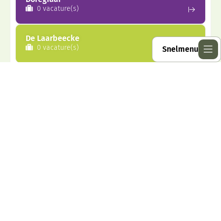
0 vacature(s)
De Laarbeecke
0 vacature(s)
Snelmenu
Macropedius
0 vacature(s)
Delta vmbo
1 vacature(s)
Willibrord Gymnasium
1 vacature(s)
Zie alle vacatures