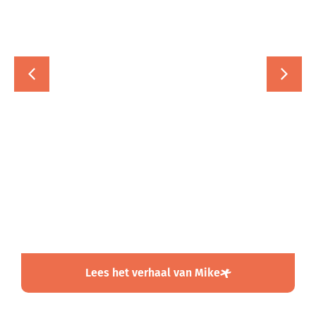
Mike
Docent NT2 | Jan van Brabant College
Gasthuisstraat
"Zoveel متحمس
(enthousiaste)
leerlingen maak je niet
vaak mee."
Lees het verhaal van Mike