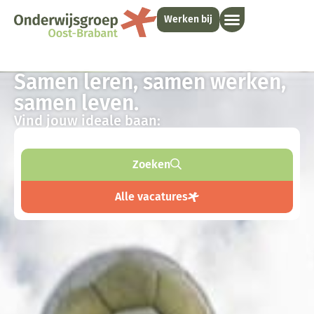
Werken bij
Samen leren, samen werken,
samen leven.
Vind jouw ideale baan:
Zoeken
Alle vacatures