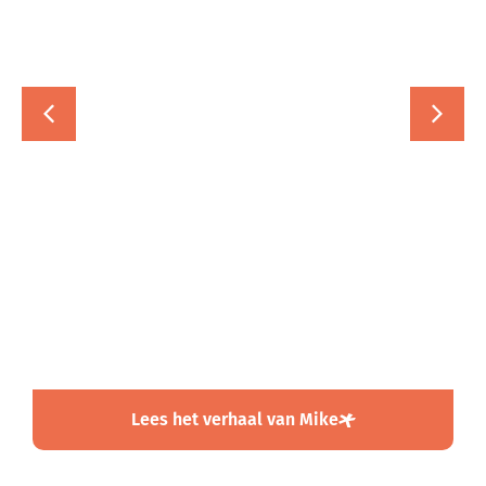
Mike
Docent NT2 | Jan van Brabant College
Gasthuisstraat
"Zoveel متحمس
(enthousiaste)
leerlingen maak je niet
vaak mee."
Lees het verhaal van Mike