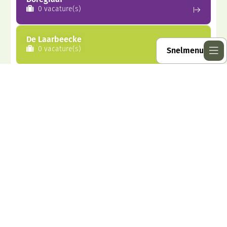
0 vacature(s)
De Laarbeecke
0 vacature(s)
Snelmenu
Macropedius
0 vacature(s)
Delta vmbo
1 vacature(s)
Willibrord Gymnasium
1 vacature(s)
Zie alle vacatures