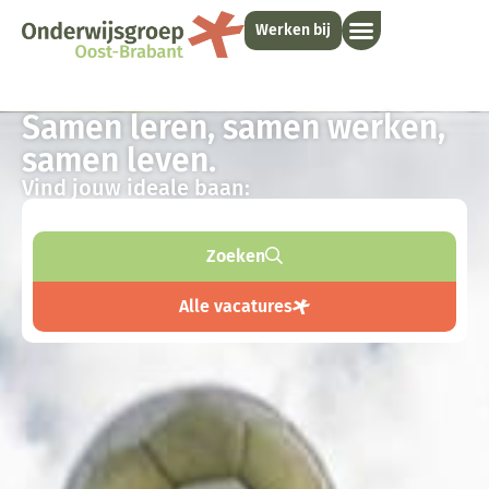
Werken bij
Samen leren, samen werken,
samen leven.
Vind jouw ideale baan:
Zoeken
Alle vacatures