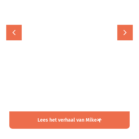
Mike
Docent NT2 | Jan van Brabant College
Gasthuisstraat
"Zoveel متحمس
(enthousiaste)
leerlingen maak je niet
vaak mee."
Lees het verhaal van Mike