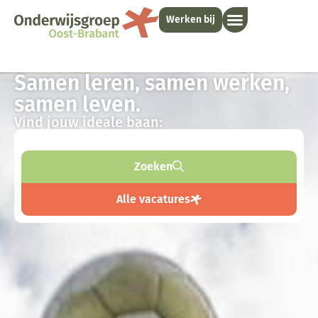
Werken bij
Samen leren, samen werken,
samen leven.
Vind jouw ideale baan:
Zoeken
Alle vacatures