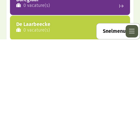
0 vacature(s)
De Laarbeecke
0 vacature(s)
Snelmenu
Macropedius
0 vacature(s)
Delta vmbo
1 vacature(s)
Willibrord Gymnasium
1 vacature(s)
Zie alle vacatures