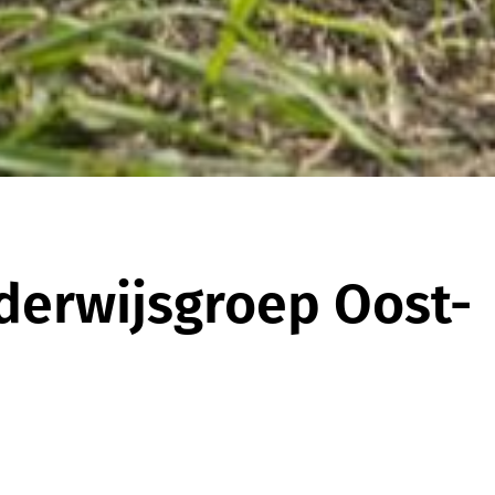
derwijsgroep Oost-
Onderdeel van
Onderwijsgroep
Oost-Brabant