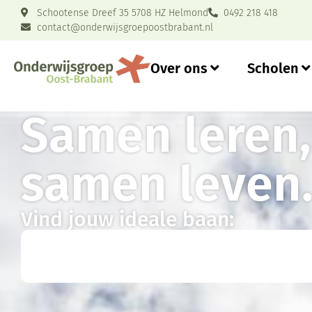
Schootense Dreef 35 5708 HZ Helmond
0492 218 418
contact@onderwijsgroepoostbrabant.nl
Over ons
Scholen
Samen leren
samen leven
Vind jouw ideale baan: